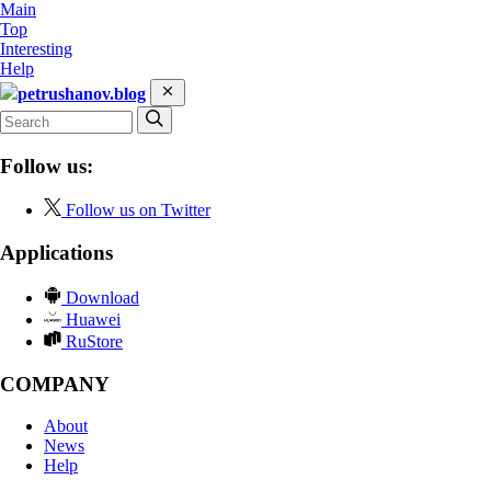
Main
Top
Interesting
Help
petrushanov.blog
Follow us:
Follow us on Twitter
Applications
Download
Huawei
RuStore
COMPANY
About
News
Help