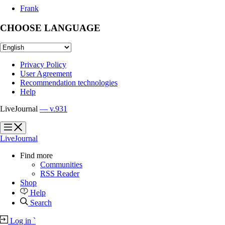
Frank
CHOOSE LANGUAGE
Privacy Policy
User Agreement
Recommendation technologies
Help
LiveJournal
— v.931
?
?
LiveJournal
Find more
Communities
RSS Reader
Shop
Help
Search
Log in
`