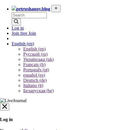
petrushanov.blog
Log in
Join free
Join
English
(en)
English (en)
Русский (ru)
Українська (uk)
Français (fr)
Português (pt)
español (es)
Deutsch (de)
Italiano (it)
Беларуская (be)
Log in