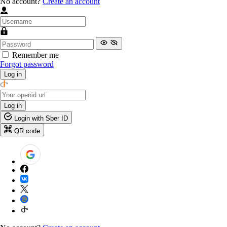
No account?
Create an account
Remember me
Forgot password
Log in
Log in
Login with Sber ID
QR code