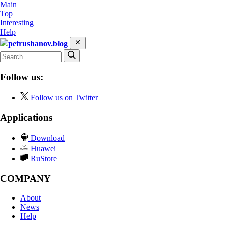
Main
Top
Interesting
Help
petrushanov.blog
Follow us:
Follow us on Twitter
Applications
Download
Huawei
RuStore
COMPANY
About
News
Help