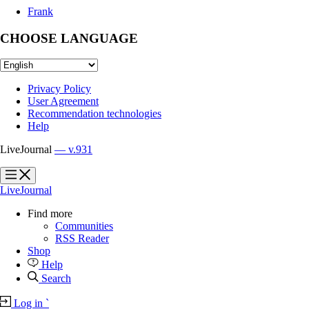
Frank
CHOOSE LANGUAGE
Privacy Policy
User Agreement
Recommendation technologies
Help
LiveJournal
— v.931
?
?
LiveJournal
Find more
Communities
RSS Reader
Shop
Help
Search
Log in
`