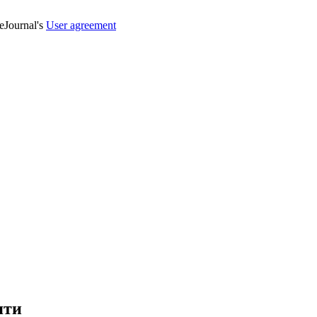
veJournal's
User agreement
яти