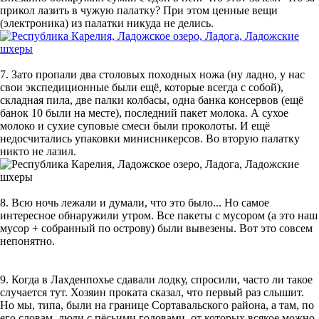
прикол лазить в чужую палатку? При этом ценные вещи
(электроника) из палатки никуда не делись.
7. Зато пропали два столовых походных ножа (ну ладно, у нас
свои экспедиционные были ещё, которые всегда с собой),
складная пила, две палки колбасы, одна банка консервов (ещё
банок 10 были на месте), последний пакет молока. А сухое
молоко и сухие суповые смеси были проколоты. И ещё
недосчитались упаковки минисникерсов. Во вторую палатку
никто не лазил.
8. Всю ночь лежали и думали, что это было... Но самое
интересное обнаружили утром. Все пакеты с мусором (а это наш
мусор + собранный по острову) были вывезены. Вот это совсем
непонятно.
9. Когда в Лахденпохье сдавали лодку, спросили, часто ли такое
случается тут. Хозяин проката сказал, что первый раз слышит.
Но мы, типа, были на границе Сортавальского района, а там, по
его словам, люди с пёсьими головами, от которых всякое можно