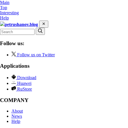
Main
Top
Interesting
Help
petrushanov.blog
Follow us:
Follow us on Twitter
Applications
Download
Huawei
RuStore
COMPANY
About
News
Help