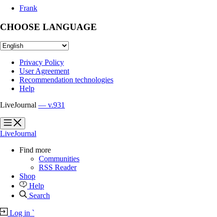
Frank
CHOOSE LANGUAGE
Privacy Policy
User Agreement
Recommendation technologies
Help
LiveJournal
— v.931
?
?
LiveJournal
Find more
Communities
RSS Reader
Shop
Help
Search
Log in
`