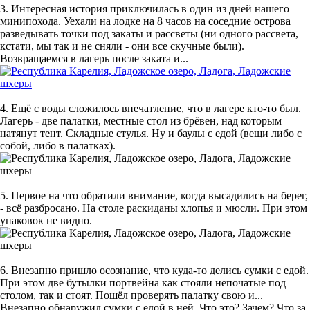
3. Интересная история приключилась в один из дней нашего
минипохода. Уехали на лодке на 8 часов на соседние острова
разведывать точки под закаты и рассветы (ни одного рассвета,
кстати, мы так и не сняли - они все скучные были).
Возвращаемся в лагерь после заката и...
4. Ещё с воды сложилось впечатление, что в лагере кто-то был.
Лагерь - две палатки, местные стол из брёвен, над которым
натянут тент. Складные стулья. Ну и баулы с едой (вещи либо с
собой, либо в палатках).
5. Первое на что обратили внимание, когда высадились на берег,
- всё разбросано. На столе раскиданы хлопья и мюсли. При этом
упаковок не видно.
6. Внезапно пришло осознание, что куда-то делись сумки с едой.
При этом две бутылки портвейна как стояли непочатые под
столом, так и стоят. Пошёл проверять палатку свою и...
Внезапно обнаружил сумки с едой в ней. Что это? Зачем? Что за