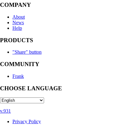
COMPANY
About
News
Help
PRODUCTS
"Share" button
COMMUNITY
Frank
CHOOSE LANGUAGE
v.931
Privacy Policy
User Agreement
Recommendation technologies
Help