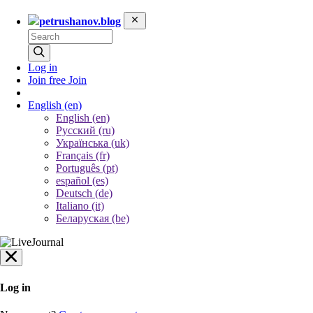
petrushanov.blog
Log in
Join free
Join
English
(en)
English (en)
Русский (ru)
Українська (uk)
Français (fr)
Português (pt)
español (es)
Deutsch (de)
Italiano (it)
Беларуская (be)
Log in