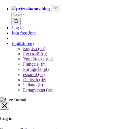
petrushanov.blog
Log in
Join free
Join
English
(en)
English (en)
Русский (ru)
Українська (uk)
Français (fr)
Português (pt)
español (es)
Deutsch (de)
Italiano (it)
Беларуская (be)
Log in