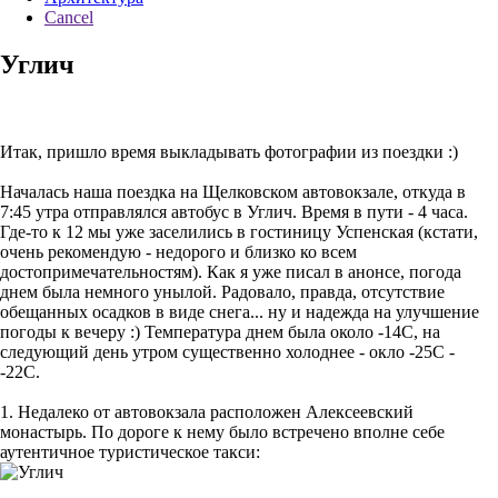
Cancel
Углич
Итак, пришло время выкладывать фотографии из поездки :)
Началась наша поездка на Щелковском автовокзале, откуда в
7:45 утра отправлялся автобус в Углич. Время в пути - 4 часа.
Где-то к 12 мы уже заселились в гостиницу Успенская (кстати,
очень рекомендую - недорого и близко ко всем
достопримечательностям). Как я уже писал в анонсе, погода
днем была немного унылой. Радовало, правда, отсутствие
обещанных осадков в виде снега... ну и надежда на улучшение
погоды к вечеру :) Температура днем была около -14С, на
следующий день утром существенно холоднее - окло -25С -
-22С.
1. Недалеко от автовокзала расположен Алексеевский
монастырь. По дороге к нему было встречено вполне себе
аутентичное туристическое такси: