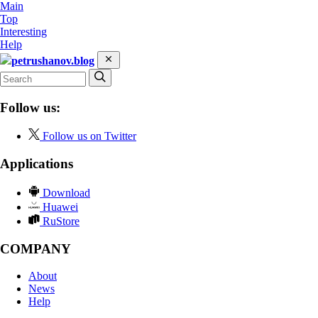
Main
Top
Interesting
Help
petrushanov.blog
Follow us:
Follow us on Twitter
Applications
Download
Huawei
RuStore
COMPANY
About
News
Help