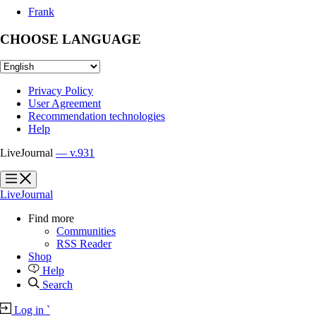
Frank
CHOOSE LANGUAGE
Privacy Policy
User Agreement
Recommendation technologies
Help
LiveJournal
— v.931
?
?
LiveJournal
Find more
Communities
RSS Reader
Shop
Help
Search
Log in
`