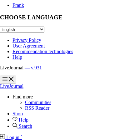
Frank
CHOOSE LANGUAGE
Privacy Policy
User Agreement
Recommendation technologies
Help
LiveJournal
— v.931
?
?
LiveJournal
Find more
Communities
RSS Reader
Shop
Help
Search
Log in
`