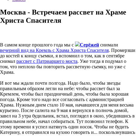
Москва - Встречаем рассвет на Храме
Христа Спасителя
В самом конце прошлого года мы с
Серёжей
снимали
вечерний вид на Кремль с Храма Христа Спасителя
. Промерзши
до костей к концу съемки, я вспомнил о том, как в сентябре
снимал
рассвет с Патриаршего моста
. Уже тогда я подумал о
том, что неплохо бы повторить рассветную съемку, но уже с
Храма.
И вот мы ждали почти полгода. Надо было, чтобы звезды
правильным образом легли на небе: чтобы рассвет был за
Кремлем, чтобы был праздничный день, чтобы была хорошая
погода. Кроме того надо все согласовать с администрацией
Храма. Нужным днем стало 10 мая, начавшееся для меня весьма
курьезно. После салюта на 9 мая я вернулся в полночь домой,
завел на 3 утра будильник, встал, поглядел в окно, убедившись в
правильном небе, начал собираться. Тут позвонил телефон. К
этому времени я успел натянуть один носок. Чтобы не будить
Катерину, я отправился на кухню говорить и... поскользнувшись