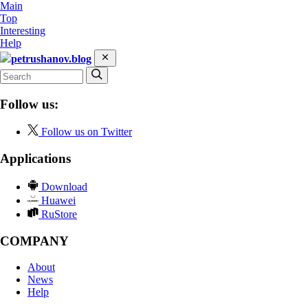
Main
Top
Interesting
Help
petrushanov.blog
Follow us:
Follow us on Twitter
Applications
Download
Huawei
RuStore
COMPANY
About
News
Help