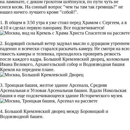
на ламинате, с диким грохотом шлёпнулся, по пути чуть не
снеся косяк. На сонный вопрос "чем ты там так гремишь?" не
нашел ничего лучшего кроме "собой!".
1. В общем в 3:50 утра я уже стоял перед Храмом с Сергеем, а в
4:10 я сделал первую панораму. Все подсвечивается!
2. Бодрящий сильный ветер задувал мысли о дурацком утреннем
падении и всячески старался раскачать камеру. Не смотря на всю
тяжесть камеры и телевика, приходилось проверять резкость
после каждого кадра. Большой Кремлевский дворец, колокольня
Ивана Великого, Архангельский собор и Водовзводная башня
Кремля на переднем плане.
3. Троицкая башня, желтое здание Арсенала, Средняя
Арсенальная и Угловая Арсенальная башни. Вдали Никольская
башня и еще подсвечивающееся здание Исторического музея.
4. Большой Кремлевский дворец между Боровицкой и
Водовзводной башен.