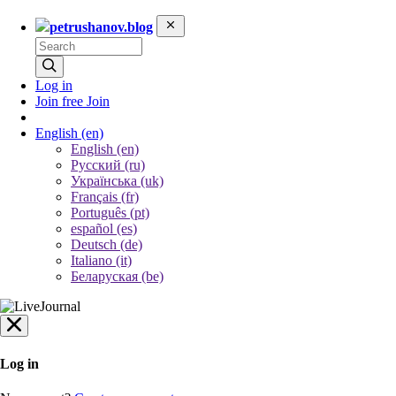
petrushanov.blog
Log in
Join free
Join
English
(en)
English (en)
Русский (ru)
Українська (uk)
Français (fr)
Português (pt)
español (es)
Deutsch (de)
Italiano (it)
Беларуская (be)
Log in