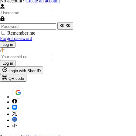
No account?
Create an account
Remember me
Forgot password
Log in
Log in
Login with Sber ID
QR code