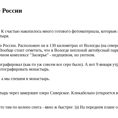
 России
я! К счастью накопилось много готового фотоматериала, которым 
тыря.
России. Расположен он в 130 километрах от Вологды (на северо
ообще стоит отметить, что в Вологде неплохой автобусный парк
чном комплексе "Заозерье" - недешевом, но уютном.
графировал (как-то уж совсем все серо было). А вот 9 января утр
фотографировать монастырь.
в, а мы спешим в монастырь.
ырь через замерзшее озеро Сиверское. Кликабельно (откроется в
то там по колено снега - явно ж быстрее :))) На переднем плане