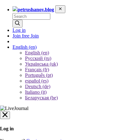
petrushanov.blog
Log in
Join free
Join
English
(en)
English (en)
Русский (ru)
Українська (uk)
Français (fr)
Português (pt)
español (es)
Deutsch (de)
Italiano (it)
Беларуская (be)
Log in