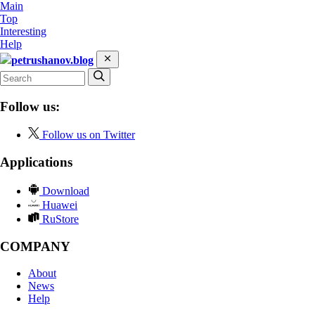
Main
Top
Interesting
Help
petrushanov.blog
Follow us:
Follow us on Twitter
Applications
Download
Huawei
RuStore
COMPANY
About
News
Help