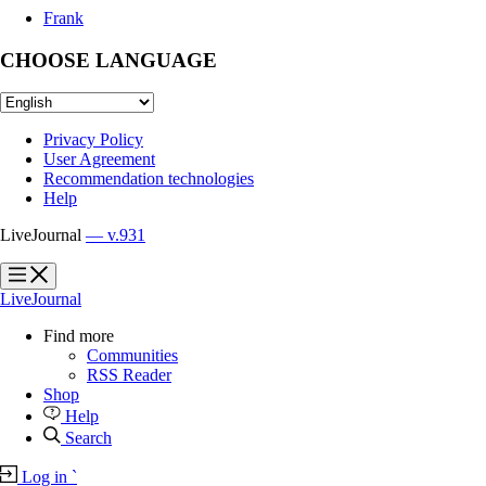
Frank
CHOOSE LANGUAGE
Privacy Policy
User Agreement
Recommendation technologies
Help
LiveJournal
— v.931
?
?
LiveJournal
Find more
Communities
RSS Reader
Shop
Help
Search
Log in
`