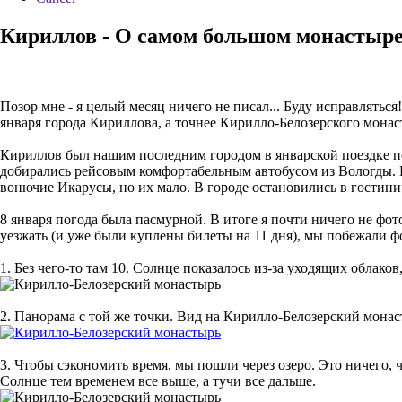
Кириллов - О самом большом монастыре
Позор мне - я целый месяц ничего не писал... Буду исправлятьс
января города Кириллова, а точнее Кирилло-Белозерского монас
Кириллов был нашим последним городом в январской поездке по 
добирались рейсовым комфортабельным автобусом из Вологды. В
вонючие Икарусы, но их мало. В городе остановились в гостини
8 января погода была пасмурной. В итоге я почти ничего не фото
уезжать (и уже были куплены билеты на 11 дня), мы побежали 
1. Без чего-то там 10. Солнце показалось из-за уходящих облако
2. Панорама с той же точки. Вид на Кирилло-Белозерский монаст
3. Чтобы сэкономить время, мы пошли через озеро. Это ничего, ч
Солнце тем временем все выше, а тучи все дальше.