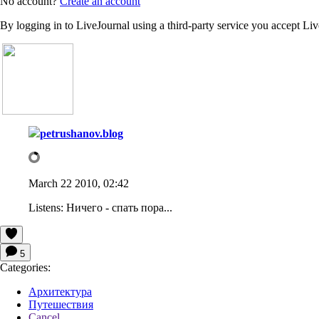
No account?
Create an account
By logging in to LiveJournal using a third-party service you accept Li
petrushanov.blog
March 22 2010, 02:42
Listens:
Ничего - спать пора...
5
Categories:
Архитектура
Путешествия
Cancel