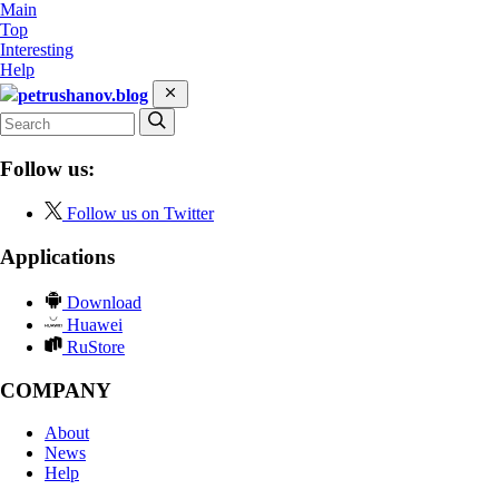
Main
Top
Interesting
Help
petrushanov.blog
Follow us:
Follow us on Twitter
Applications
Download
Huawei
RuStore
COMPANY
About
News
Help