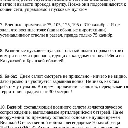
петлю и вывести провода наружу. Позже они подсоединяются к
общей сети, управляемой пусковым пультом.
7. Военные применяют 75, 105, 125, 195 и 310 калибры. Я не
знал, что военные тоже (как и обычные пиротехники)
устанавливают стволы в развал, правда только 75 калибр.
8. Различные пусковые пульты. Толстый шланг справа состоит
внутри из кучи проводов, идущих к каждому стволу. Ребята из
Калужской и Брянской областей.
9. Ба-бах! Днем салют смотреть не прикольно - ничего не видно.
Зато громко и чувствуется взрывная волна. Не знаю, как там
ребятам у пультов. Во время проведения салютов, перекрывается
территория в радиусе от 300 метров!
10. Важной составляющей военного салюта является звуковое
сопровождение, выполняемое артиллерийской батареей. На её
вооружении по-прежнему остаются основные пушки времён
Великой Отечественной войны - легендарные 76-мм образца
1942 года (ЗИС-3). За четыре дня до пресс-тура в дивизионе