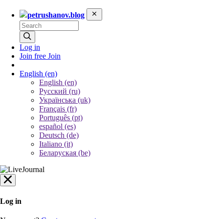
petrushanov.blog
Log in
Join free
Join
English
(en)
English (en)
Русский (ru)
Українська (uk)
Français (fr)
Português (pt)
español (es)
Deutsch (de)
Italiano (it)
Беларуская (be)
Log in