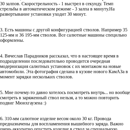
30 залпов. Скорострельность - 1 выстрел в секунду. Темп
стрельбы в автоматическом режиме - 3 залпа в минуту.На
развертывание установки уходит 30 минут.
3. Есть машины с другой конфигурацией стволов. Например 35
125-мм и 36 195-мм стволов. Все салютные машины специльно
оформлены.
4. Вячеслав Парадников рассказал, что в настоящее время в
подразделении последовательно проводится очередная
модернизация салютных установок с их монтажом на новые
автомобили. Эта фотография сделана в кузове нового КамАЗа в
момент зарядки нескольких стволов.
5. Мне почему-то давно хотелось посмотреть внутрь... но вообще
смотреть в заряженный ствол нельзя, а то можно повторить
подвиг Мюнхгаузена :)
6. 310-мм салютное изделие весом около 30 кг. Провода
предназначены для воспламенения вышибного заряда. Важно
очень аккуратно опустить изделие в ствол за специальную