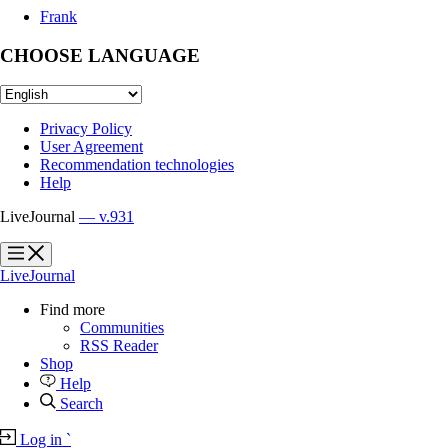
Frank
CHOOSE LANGUAGE
Privacy Policy
User Agreement
Recommendation technologies
Help
LiveJournal
— v.931
?
?
LiveJournal
Find more
Communities
RSS Reader
Shop
Help
Search
Log in
`