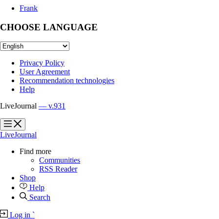
Frank
CHOOSE LANGUAGE
Privacy Policy
User Agreement
Recommendation technologies
Help
LiveJournal
— v.931
?
?
LiveJournal
Find more
Communities
RSS Reader
Shop
Help
Search
Log in
`