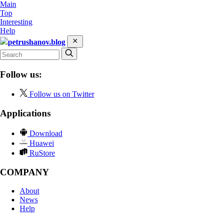
Main
Top
Interesting
Help
petrushanov.blog
Follow us:
Follow us on Twitter
Applications
Download
Huawei
RuStore
COMPANY
About
News
Help