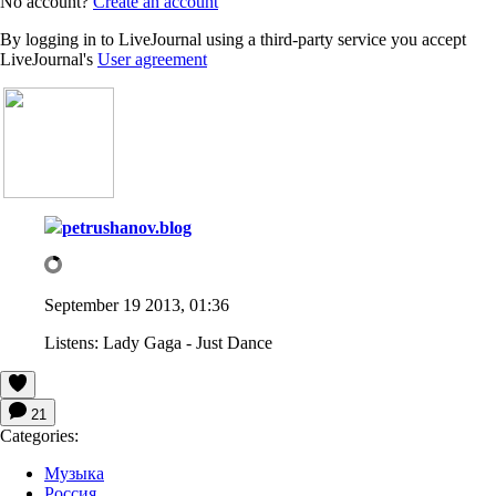
No account?
Create an account
By logging in to LiveJournal using a third-party service you accept
LiveJournal's
User agreement
petrushanov.blog
September 19 2013, 01:36
Listens:
Lady Gaga - Just Dance
21
Categories:
Музыка
Россия