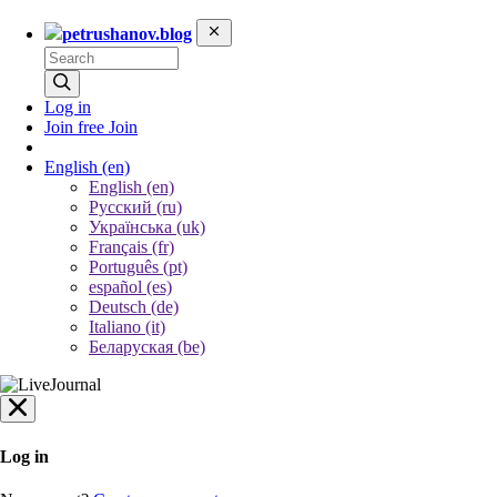
petrushanov.blog
Log in
Join free
Join
English
(en)
English (en)
Русский (ru)
Українська (uk)
Français (fr)
Português (pt)
español (es)
Deutsch (de)
Italiano (it)
Беларуская (be)
Log in