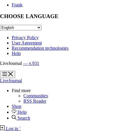
Frank
CHOOSE LANGUAGE
Privacy Policy
User Agreement
Recommendation technologies
Help
LiveJournal
— v.931
?
?
LiveJournal
Find more
Communities
RSS Reader
Shop
Help
Search
Log in
`