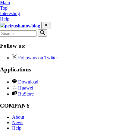
Main
Top
Interesting
Help
petrushanov.blog
Follow us:
Follow us on Twitter
Applications
Download
Huawei
RuStore
COMPANY
About
News
Help