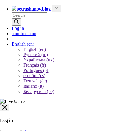
petrushanov.blog
Log in
Join free
Join
English
(en)
English (en)
Русский (ru)
Українська (uk)
Français (fr)
Português (pt)
español (es)
Deutsch (de)
Italiano (it)
Беларуская (be)
Log in