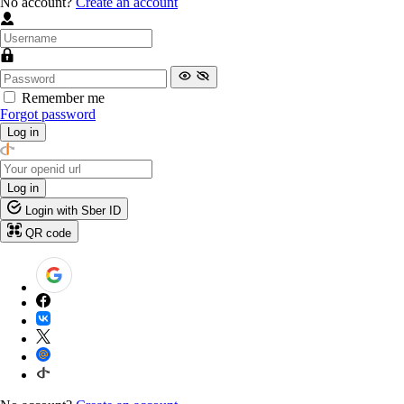
No account?
Create an account
Remember me
Forgot password
Log in
Log in
Login with Sber ID
QR code