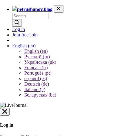
petrushanov.blog
Log in
Join free
Join
English
(en)
English (en)
Русский (ru)
Українська (uk)
Français (fr)
Português (pt)
español (es)
Deutsch (de)
Italiano (it)
Беларуская (be)
Log in