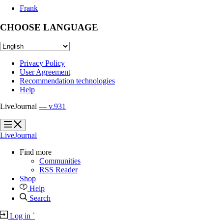
Frank
CHOOSE LANGUAGE
Privacy Policy
User Agreement
Recommendation technologies
Help
LiveJournal
— v.931
?
?
LiveJournal
Find more
Communities
RSS Reader
Shop
Help
Search
Log in
`