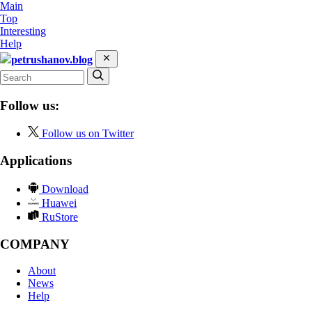
Main
Top
Interesting
Help
petrushanov.blog
Follow us:
Follow us on Twitter
Applications
Download
Huawei
RuStore
COMPANY
About
News
Help