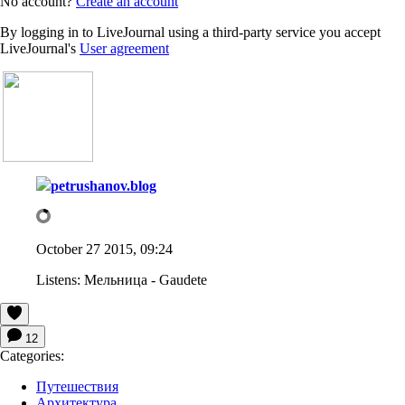
No account?
Create an account
By logging in to LiveJournal using a third-party service you accept
LiveJournal's
User agreement
petrushanov.blog
October 27 2015, 09:24
Listens:
Мельница - Gaudete
12
Categories:
Путешествия
Архитектура