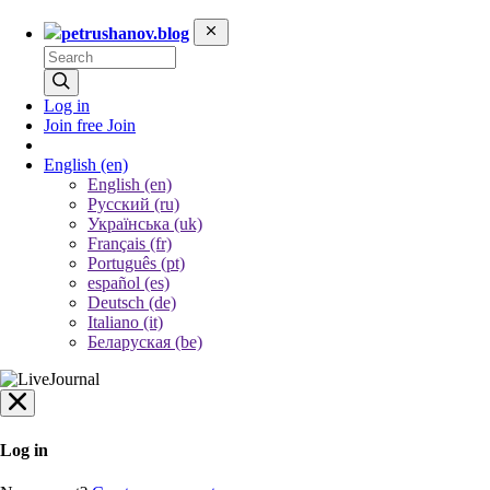
petrushanov.blog
Log in
Join free
Join
English
(en)
English (en)
Русский (ru)
Українська (uk)
Français (fr)
Português (pt)
español (es)
Deutsch (de)
Italiano (it)
Беларуская (be)
Log in