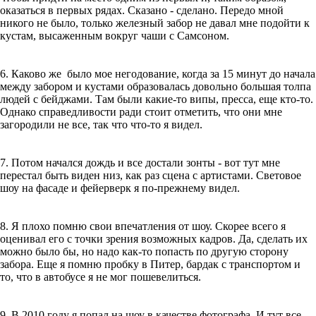
оказаться в первых рядах. Сказано - сделано. Передо мной
никого не было, только железный забор не давал мне подойти к
кустам, высаженным вокруг чаши с Самсоном.
6. Каково же было мое негодование, когда за 15 минут до начала
между забором и кустами образовалась довольно большая толпа
людей с бейджами. Там были какие-то випы, пресса, еще кто-то.
Однако справедливости ради стоит отметить, что они мне
загородили не все, так что что-то я видел.
7. Потом начался дождь и все достали зонты - вот тут мне
перестал быть виден низ, как раз сцена с артистами. Световое
шоу на фасаде и фейерверк я по-прежнему видел.
8. Я плохо помню свои впечатления от шоу. Скорее всего я
оценивал его с точки зрения возможных кадров. Да, сделать их
можно было бы, но надо как-то попасть по другую сторону
забора. Еще я помню пробку в Питер, бардак с транспортом и
то, что в автобусе я не мог пошевелиться.
9. В 2010 году я попал на шоу в качестве фотографа. И тут все