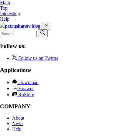
Main
Top
Interesting
Help
petrushanov.blog
Follow us:
Follow us on Twitter
Applications
Download
Huawei
RuStore
COMPANY
About
News
Help