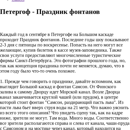
Петергоф - Праздник фонтанов
Каждый год в сентябре в Петергофе на Большом каскаде
проходит Праздник фонтанов. Последние годы шоу показывают
2-3 дня с пятницы по воскресенье. Попасть на него могут все
желающие, купив билетик в кассе музея-заповедника. Также
свои услуги предоставляют многочисленные туристические
фирмы Санкт-Петербурга. Это фотографии прошлого года, но,
так как концепция праздника почти не меняется, думаю, что в
этом году было что-то очень похожее.
1. Прежде чем говорить о празднике, давайте вспомним, как
выглядит Большой каскад и фонтан Самсон. От Финского
залива к самому Дворцу идет Морской канал. Возле Дворца
канал заканчивается круглой чашей (или прудом), в центре
которой стоит фонтан "Самсон, раздирающий пасть льва". Из
пасти льва бьет вверх струя воды на 21 метр. Что важно уяснить
из всего этого описания? Что увидеть сцену так, как на кадре
ниже, зрители не могут. Там вода. Много воды. Соответственно
все зрители располагаются справа и слева от канала, чаши-пруда
с Самсоном и на мостике через канал, который находится на