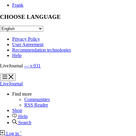
Frank
CHOOSE LANGUAGE
Privacy Policy
User Agreement
Recommendation technologies
Help
LiveJournal
— v.931
?
?
LiveJournal
Find more
Communities
RSS Reader
Shop
Help
Search
Log in
`