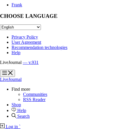
Frank
CHOOSE LANGUAGE
Privacy Policy
User Agreement
Recommendation technologies
Help
LiveJournal
— v.931
?
?
LiveJournal
Find more
Communities
RSS Reader
Shop
Help
Search
Log in
`