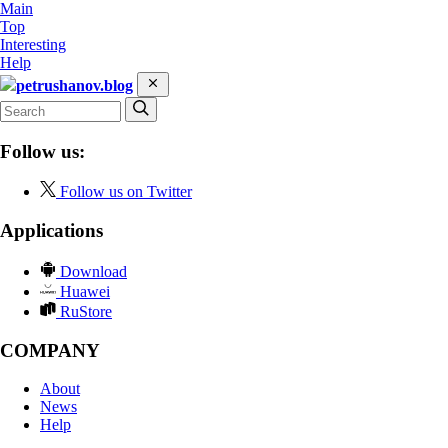
Main
Top
Interesting
Help
petrushanov.blog
Follow us:
Follow us on Twitter
Applications
Download
Huawei
RuStore
COMPANY
About
News
Help