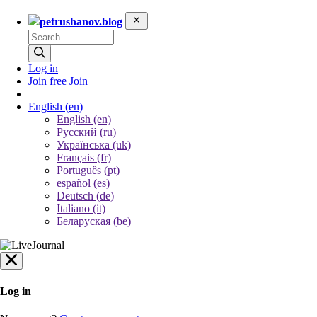
petrushanov.blog
Log in
Join free
Join
English
(en)
English (en)
Русский (ru)
Українська (uk)
Français (fr)
Português (pt)
español (es)
Deutsch (de)
Italiano (it)
Беларуская (be)
Log in