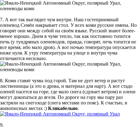
7. А вот так выглядит чум внутри. Наш гостеприимный
оленевод Семён накрывает стол. У всех коми русские имена. Но
говорят они между собой на своём языке. Русский знают более-
менее хорошо. Днем в чуме тепло, так как постоянно топится
печь (у тундряных оленеводов, правда, говорят, печь топится не
все время, ибо мало дров). А вот ночью температура опускается
ниже нуля. К утру температура на улице и внутри чума
отличаются несильно.
8. Коми ставят чумы под горой. Там не дует ветер и растут
лиственницы (а это и дрова, и материал для нарт). А вот стадо
оленей пасется на горе, где мало снега (сдувает ветром) и олени
могут докопаться до ягеля. По дороге на гору мы пару раз
застряли на снегоходе (снега местами по пояс). К счастью, в
живописных местах :)
Кликабельно
.
9.