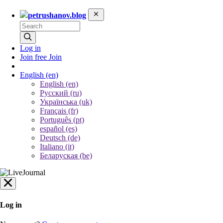
petrushanov.blog
Log in
Join free
Join
English
(en)
English (en)
Русский (ru)
Українська (uk)
Français (fr)
Português (pt)
español (es)
Deutsch (de)
Italiano (it)
Беларуская (be)
Log in