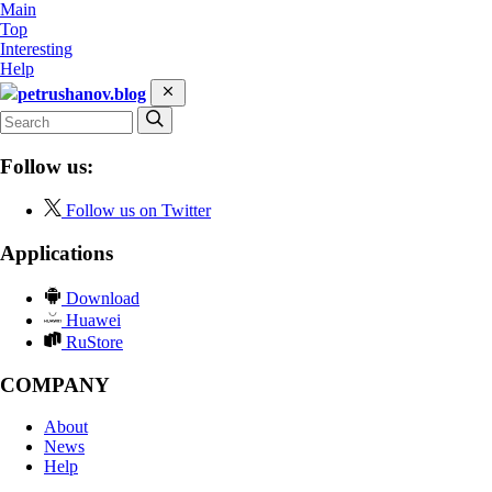
Main
Top
Interesting
Help
petrushanov.blog
Follow us:
Follow us on Twitter
Applications
Download
Huawei
RuStore
COMPANY
About
News
Help