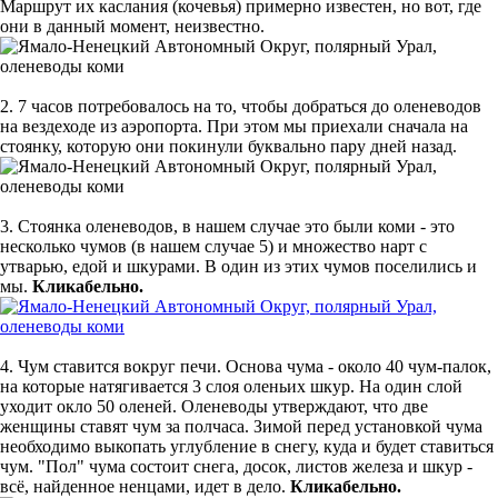
Маршрут их каслания (кочевья) примерно известен, но вот, где
они в данный момент, неизвестно.
2. 7 часов потребовалось на то, чтобы добраться до оленеводов
на вездеходе из аэропорта. При этом мы приехали сначала на
стоянку, которую они покинули буквально пару дней назад.
3. Стоянка оленеводов, в нашем случае это были коми - это
несколько чумов (в нашем случае 5) и множество нарт с
утварью, едой и шкурами. В один из этих чумов поселились и
мы.
Кликабельно.
4. Чум ставится вокруг печи. Основа чума - около 40 чум-палок,
на которые натягивается 3 слоя оленьих шкур. На один слой
уходит окло 50 оленей. Оленеводы утверждают, что две
женщины ставят чум за полчаса. Зимой перед установкой чума
необходимо выкопать углубление в снегу, куда и будет ставиться
чум. "Пол" чума состоит снега, досок, листов железа и шкур -
всё, найденное ненцами, идет в дело.
Кликабельно.