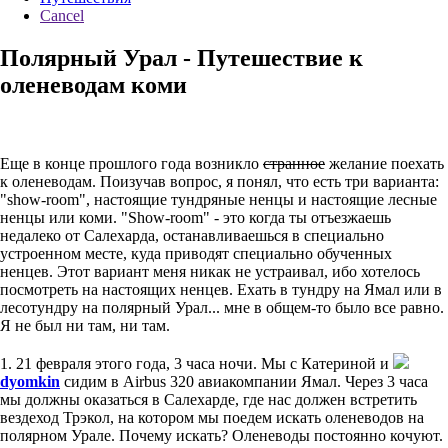
Cancel
Полярный Урал - Путешествие к
оленеводам коми
Еще в конце прошлого года возникло
странное
желание поехать
к оленеводам. Поизучав вопрос, я понял, что есть три варианта:
"show-room", настоящие тундряные ненцы и настоящие лесные
ненцы или коми. "Show-room" - это когда ты отъезжаешь
недалеко от Салехарда, останавливаешься в специально
устроенном месте, куда приводят специально обученных
ненцев. Этот вариант меня никак не устраивал, ибо хотелось
посмотреть на настоящих ненцев. Ехать в тундру на Ямал или в
лесотундру на полярный Урал... мне в общем-то было все равно.
Я не был ни там, ни там.
1. 21 февраля этого года, 3 часа ночи. Мы с Катериной и
dyomkin
сидим в Airbus 320 авиакомпании Ямал. Через 3 часа
мы должны оказаться в Салехарде, где нас должен встретить
вездеход Трэкол, на котором мы поедем искать оленеводов на
полярном Урале. Почему искать? Оленеводы постоянно кочуют.