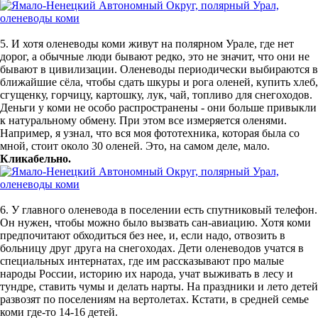
5. И хотя оленеводы коми живут на полярном Урале, где нет
дорог, а обычные люди бывают редко, это не значит, что они не
бывают в цивилизации. Оленеводы периодически выбираются в
ближайшие сёла, чтобы сдать шкуры и рога оленей, купить хлеб,
сгущенку, горчицу, картошку, лук, чай, топливо для снегоходов.
Деньги у коми не особо распространены - они больше привыкли
к натуральному обмену. При этом все измеряется оленями.
Например, я узнал, что вся моя фототехника, которая была со
мной, стоит около 30 оленей. Это, на самом деле, мало.
Кликабельно.
6. У главного оленевода в поселении есть спутниковый телефон.
Он нужен, чтобы можно было вызвать сан-авиацию. Хотя коми
предпочитают обходиться без нее, и, если надо, отвозить в
больницу друг друга на снегоходах. Дети оленеводов учатся в
специальных интернатах, где им рассказывают про малые
народы России, историю их народа, учат выживать в лесу и
тундре, ставить чумы и делать нарты. На праздники и лето детей
развозят по поселениям на вертолетах. Кстати, в средней семье
коми где-то 14-16 детей.