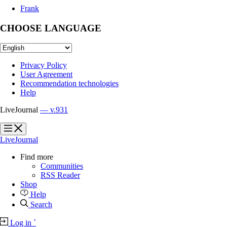
Frank
CHOOSE LANGUAGE
Privacy Policy
User Agreement
Recommendation technologies
Help
LiveJournal
— v.931
?
?
LiveJournal
Find more
Communities
RSS Reader
Shop
Help
Search
Log in
`