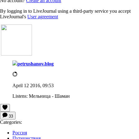
No account?
Create an account
By logging in to LiveJournal using a third-party service you accept
LiveJournal's
User agreement
petrushanov.blog
April 12 2016, 09:53
Listens:
Мельница - Шаман
33
Categories:
Россия
Путешествия