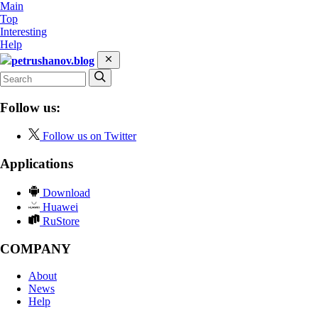
Main
Top
Interesting
Help
petrushanov.blog
Follow us:
Follow us on Twitter
Applications
Download
Huawei
RuStore
COMPANY
About
News
Help