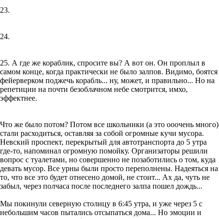
23.
24.
25. А где же кораблик, спросите вы? А вот он. Он проплыл в
самом конце, когда практически не было залпов. Видимо, боятся
фейерверком поджечь корабль... ну, может, и правильно... Но на
репетиции на почти безоблачном небе смотрится, имхо,
эффектнее.
Что же было потом? Потом все школьники (а это ооочень много)
стали расходиться, оставляя за собой огромные кучи мусора.
Невский проспект, перекрытый для автотранспорта до 5 утра
где-то, напоминал огромную помойку. Организаторы решили
вопрос с туалетами, но совершенно не позаботились о том, куда
девать мусор. Все урны были просто переполнены. Надеяться на
то, что все это будет отнесено домой, не стоит... Ах да, чуть не
забыл, через полчаса после последнего залпа пошел дождь...
Мы покинули северную столицу в 6:45 утра, и уже через 5 с
небольшим часов пытались отсыпаться дома... Но эмоции и