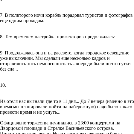
7. В полвторого ночи корабль порадовал туристов и фотографов
еще одним проходом:
8. Тем временем настройка прожекторов продолжалась:
9. Продолжалась она и на рассвете, когда городское освещение
уже выключили. Мы сделали еще несколько кадров и
отправились хоть немного поспать - впереди были почти сутки
без сна...
10.
Из отеля нас выгнали где-то в 11 дня... До 7 вечера (именно в это
время мы планировали пойти на набережную) надо было как-то
провести время и не уснуть...
Официально торжества начинались в 23:00 концертами на
Дворцовой площади и Стрелке Васильевского острова.
Пиротехническое шоу на Неве с участием шведского брига