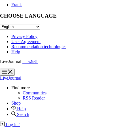
Frank
CHOOSE LANGUAGE
Privacy Policy
User Agreement
Recommendation technologies
Help
LiveJournal
— v.931
?
?
LiveJournal
Find more
Communities
RSS Reader
Shop
Help
Search
Log in
`