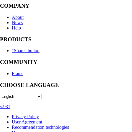
COMPANY
About
News
Help
PRODUCTS
"Share" button
COMMUNITY
Frank
CHOOSE LANGUAGE
v.931
Privacy Policy
User Agreement
Recommendation technologies