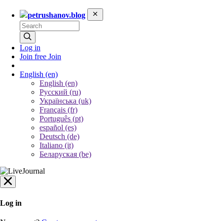
petrushanov.blog
Log in
Join free
Join
English
(en)
English (en)
Русский (ru)
Українська (uk)
Français (fr)
Português (pt)
español (es)
Deutsch (de)
Italiano (it)
Беларуская (be)
Log in