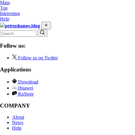
Main
Top
Interesting
Help
petrushanov.blog
Follow us:
Follow us on Twitter
Applications
Download
Huawei
RuStore
COMPANY
About
News
Help