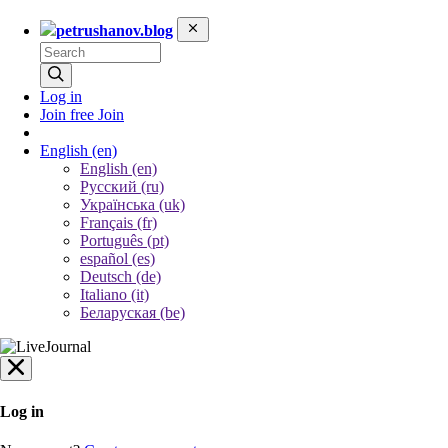
petrushanov.blog
Log in
Join free
Join
English
(en)
English (en)
Русский (ru)
Українська (uk)
Français (fr)
Português (pt)
español (es)
Deutsch (de)
Italiano (it)
Беларуская (be)
Log in