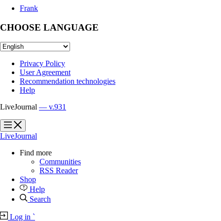
Frank
CHOOSE LANGUAGE
Privacy Policy
User Agreement
Recommendation technologies
Help
LiveJournal
— v.931
?
?
LiveJournal
Find more
Communities
RSS Reader
Shop
Help
Search
Log in
`