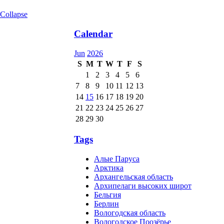
Collapse
Calendar
Jun
2026
S
M
T
W
T
F
S
1
2
3
4
5
6
7
8
9
10
11
12
13
14
15
16
17
18
19
20
21
22
23
24
25
26
27
28
29
30
Tags
Алые Паруса
Арктика
Архангельская область
Архипелаги высоких широт
Бельгия
Берлин
Вологодская область
Вологодское Поозёрье