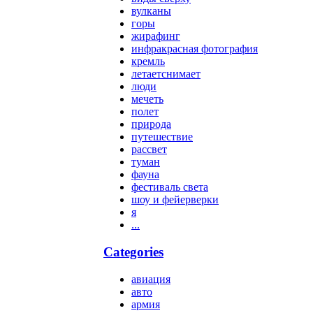
вулканы
горы
жирафинг
инфракрасная фотография
кремль
летаетснимает
люди
мечеть
полет
природа
путешествие
рассвет
туман
фауна
фестиваль света
шоу и фейерверки
я
...
Categories
авиация
авто
армия