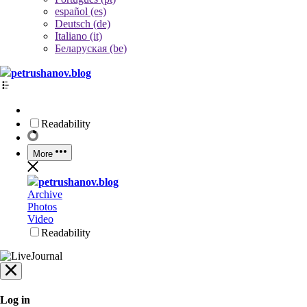
español (es)
Deutsch (de)
Italiano (it)
Беларуская (be)
petrushanov.blog
Readability
More
petrushanov.blog
Archive
Photos
Video
Readability
Log in