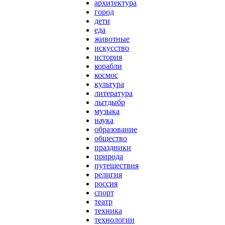
архитектура
город
дети
еда
животные
искусство
история
корабли
космос
культура
литература
лытдыбр
музыка
наука
образование
общество
праздники
природа
путешествия
религия
россия
спорт
театр
техника
технологии