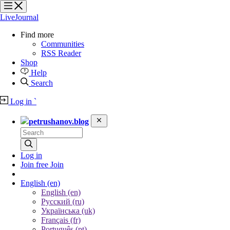
?
?
?
?
LiveJournal
Find more
Communities
RSS Reader
Shop
Help
Search
Log in
`
petrushanov.blog
Log in
Join free
Join
English
(en)
English (en)
Русский (ru)
Українська (uk)
Français (fr)
Português (pt)