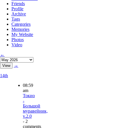
Friends
Profile
Archive
Tags
Categories
Memories
My Website
Photos
Video
←
→
14th
08:59
am
Токио
-
Большой
муравейник,
v.2.0
- 2
comments