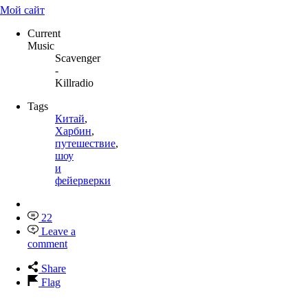
Мой сайт
Current
Music
Scavenger
-
Killradio
Tags
Китай
,
Харбин
,
путешествие
,
шоу
и
фейерверки
22
Leave a
comment
Share
Flag