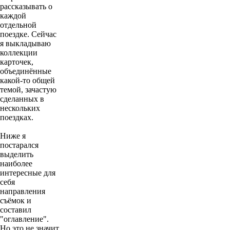
рассказывать о
каждой
отдельной
поездке. Сейчас
я выкладываю
коллекции
карточек,
объединённые
какой-то общей
темой, зачастую
сделанных в
нескольких
поездках.
Ниже я
постарался
выделить
наиболее
интересные для
себя
направления
съёмок и
составил
"оглавление".
Но это не значит,