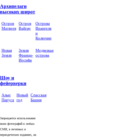
Архипелаги
высоких широт
Остров
Остров
Острова
Матвеев
Вайгач
Врангеля
и
Колючин
Новая
Земля
Медвежьи
Земля
Франца-
острова
Иосифа
Шоу и
фейерверки
Алые
Новый
Спасская
Паруса
год
Башня
Запрещается использование
моих фотографий в любых
СМИ, в печатных и
периодических изданиях, на