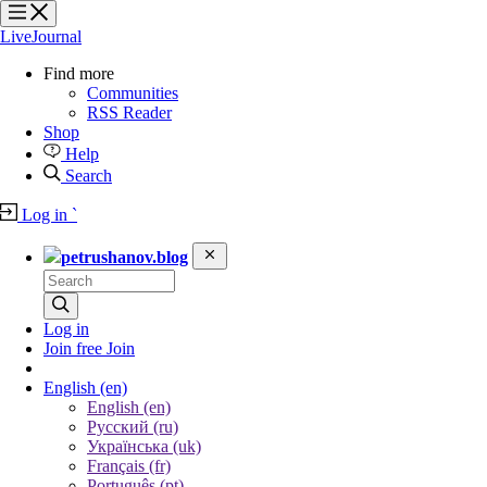
?
?
?
?
LiveJournal
Find more
Communities
RSS Reader
Shop
Help
Search
Log in
`
petrushanov.blog
Log in
Join free
Join
English
(en)
English (en)
Русский (ru)
Українська (uk)
Français (fr)
Português (pt)