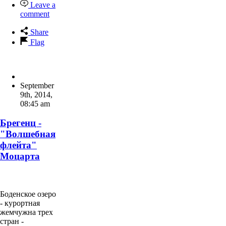
Leave a
comment
Share
Flag
September
9th, 2014
,
08:45 am
Брегенц -
"Волшебная
флейта"
Моцарта
Боденское озеро
- курортная
жемчужна трех
стран -