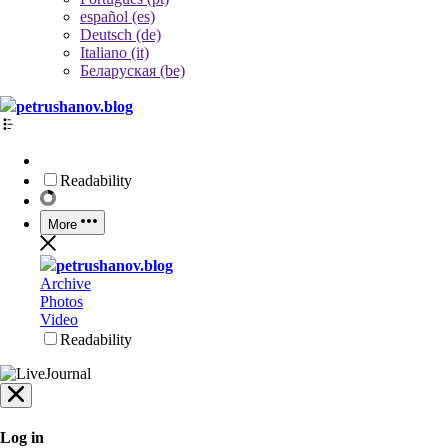
español (es)
Deutsch (de)
Italiano (it)
Беларуская (be)
petrushanov.blog
Readability
More
petrushanov.blog
Archive
Photos
Video
Readability
Log in