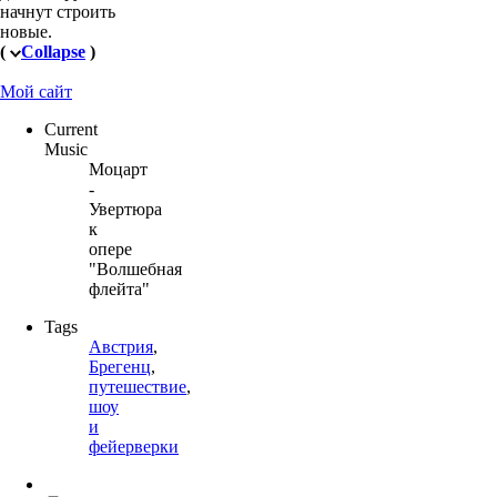
начнут строить
новые.
(
Collapse
)
Мой сайт
Current
Music
Моцарт
-
Увертюра
к
опере
"Волшебная
флейта"
Tags
Австрия
,
Брегенц
,
путешествие
,
шоу
и
фейерверки