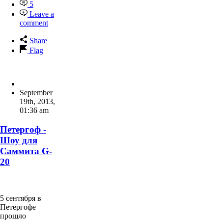
5
Leave a
comment
Share
Flag
September
19th, 2013
,
01:36 am
Петергоф -
Шоу для
Саммита G-
20
5 сентября в
Петергофе
прошло