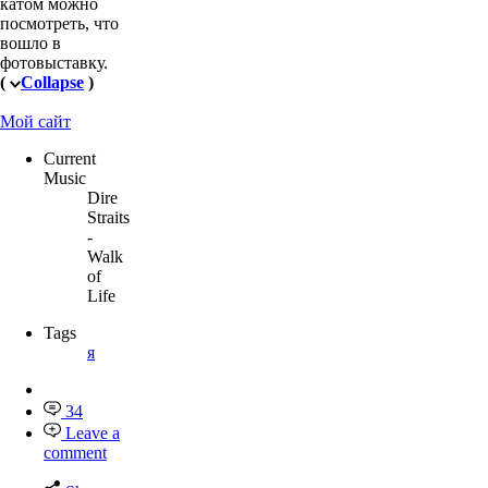
катом можно
посмотреть, что
вошло в
фотовыставку.
(
Collapse
)
Мой сайт
Current
Music
Dire
Straits
-
Walk
of
Life
Tags
я
34
Leave a
comment