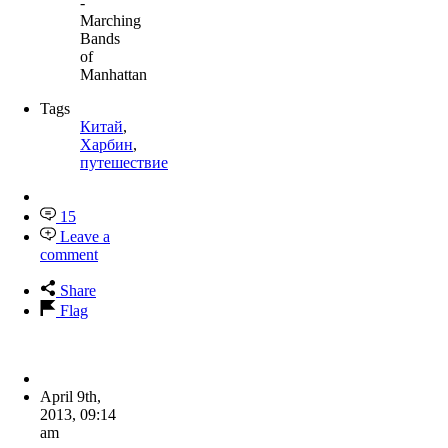
-
Marching
Bands
of
Manhattan
Tags
Китай
,
Харбин
,
путешествие
15
Leave a
comment
Share
Flag
April 9th,
2013
,
09:14
am