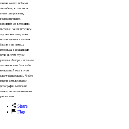
любых сайтах любыми
способами, в том числе
путем цитирования,
воспроизведения,
доведения до всеобщего
сведения, за исключением
случаев некоммерческого
использования в личных
блогах и на личных
страницах в социальных
сетях (в этом случае
указание Автора и активной
ссылки на этот блог либо
конкретный пост в этом
блоге обязательно). Любое
другое использование
фотографий возможно
только после письменного
разрешения.
Share
Flag