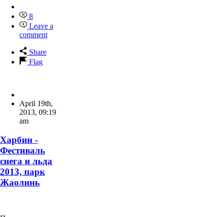
8
Leave a
comment
Share
Flag
April 19th,
2013
,
09:19
am
Харбин -
Фестиваль
снега и льда
2013, парк
Жаолинь