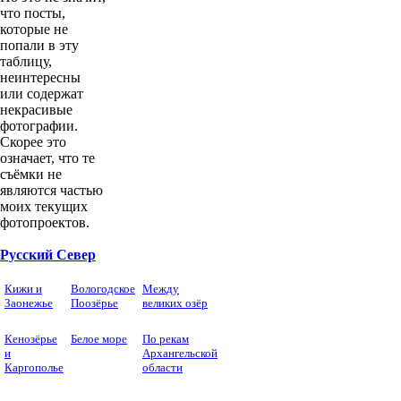
что посты,
которые не
попали в эту
таблицу,
неинтересны
или содержат
некрасивые
фотографии.
Скорее это
означает, что те
съёмки не
являются частью
моих текущих
фотопроектов.
Русский Север
Кижи и
Вологодское
Между
Заонежье
Поозёрье
великих озёр
Кенозёрье
Белое море
По рекам
и
Архангельской
Каргополье
области